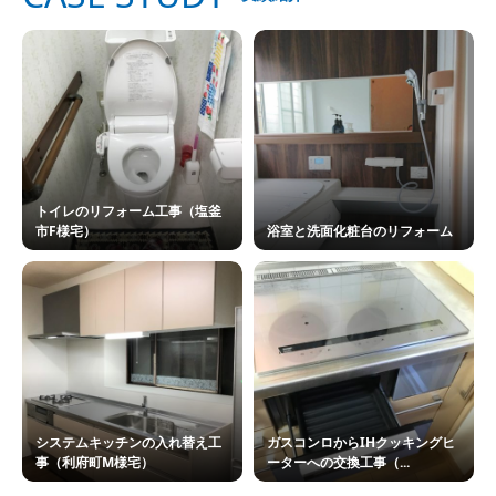
トイレのリフォーム工事（塩釜
市F様宅）
浴室と洗面化粧台のリフォーム
システムキッチンの入れ替え工
ガスコンロからIHクッキングヒ
事（利府町M様宅）
ーターへの交換工事（...