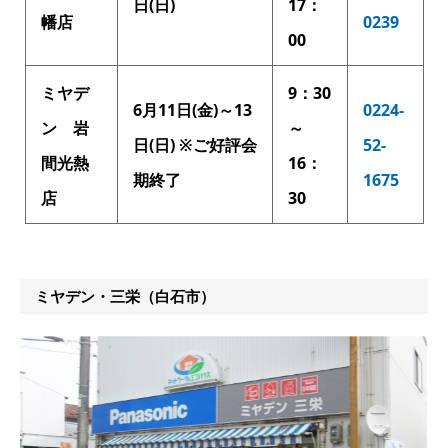
日(日)
17：
幡店
0239
00
ミヤデ
9：30
6月11日(金)～13
0224-
ン 岩
～
日(日) ※ご好評会
52-
間光熱
16：
期終了
1675
店
30
ミヤデン・三栄（白石市）